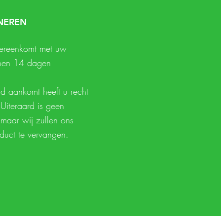
NEREN
ereenkomt met uw
nnen 14 dagen
d aankomt heeft u recht
Uiteraard is geen
maar wij zullen ons
oduct te vervangen.