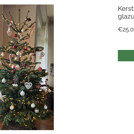
Kers
glazu
€25.0