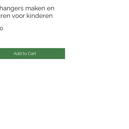
thangers maken en
ren voor kinderen
Price
0
Add to Cart