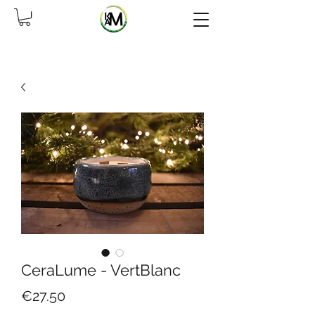
CeraLume - VertBlanc
Price
€27.50