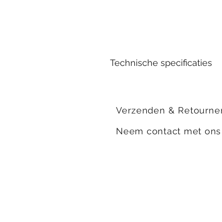
Technische specificaties
Geur:
Kerst & Citrus
Branduren:
Verzenden & Retourne
±30
Afmeting:
Neem contact met on
Hoogte:
4,5 cm
Diameter:
8,5 cm