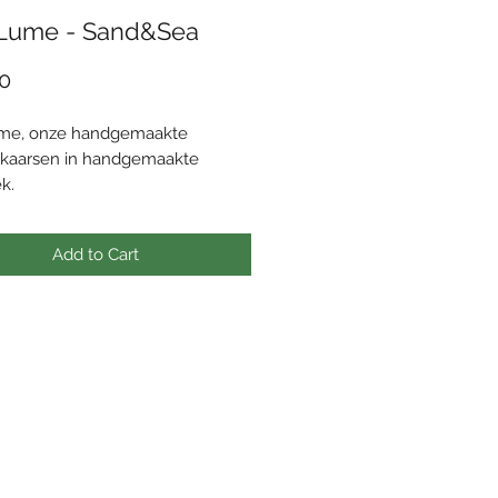
Lume - Sand&Sea
Price
0
me, onze handgemaakte
kaarsen in handgemaakte
ek.
e is de perfecte belichaming
rzaamheid, ambacht en respect
Add to Cart
 natuur.
 de hand vervaardigd keramisch
l is uniek, waardoor jouw
e-kaars een exclusief
rk wordt.
waskaars geeft, in tegenstelling
 gewone kaars, geen giftige
tijdens het branden en de
kaars brand ook nog eens 2-3x