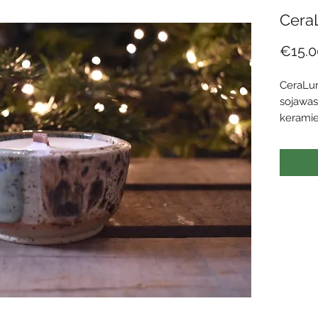
Cera
€15.0
CeraLu
sojawas
kerami
CeraLum
van duu
voor de
Elk met
omhulse
CeraLum
kunstwe
De soja
tot een
dampen 
sojawas