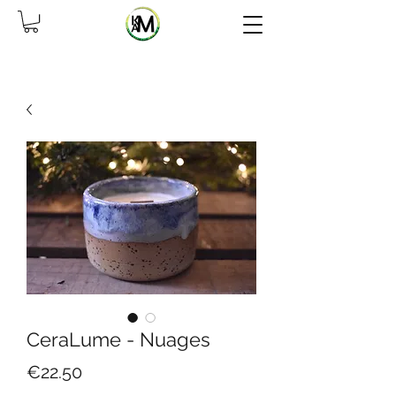
CeraLume - Nuages
Price
€22.50