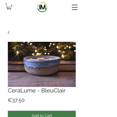
CeraLume - BleuClair
Price
€37.50
Add to Cart