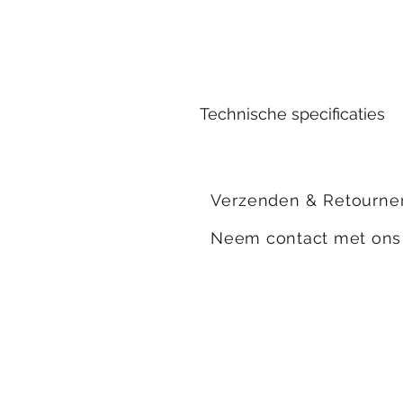
Technische specificaties
Geur:
Kerst & Citrus
Branduren:
Verzenden & Retourne
±65
Afmeting:
Neem contact met on
Hoogte:
6,5 cm
Diameter:
10 cm