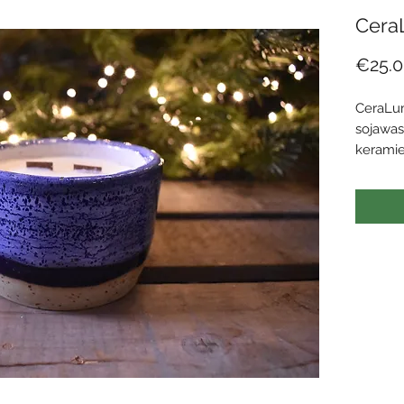
Cera
€25.0
CeraLu
sojawas
kerami
CeraLum
van duu
voor de
Elk met
omhulse
CeraLum
kunstwe
De soja
tot een
dampen 
sojawas