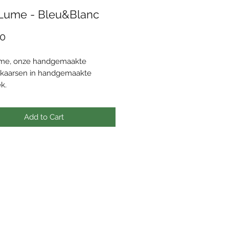
Lume - Bleu&Blanc
Price
0
me, onze handgemaakte
kaarsen in handgemaakte
ek.
e is de perfecte belichaming
rzaamheid, ambacht en respect
Add to Cart
 natuur.
 de hand vervaardigd keramisch
l is uniek, waardoor jouw
e-kaars een exclusief
rk wordt.
waskaars geeft, in tegenstelling
 gewone kaars, geen giftige
tijdens het branden en de
kaars brand ook nog eens 2-3x